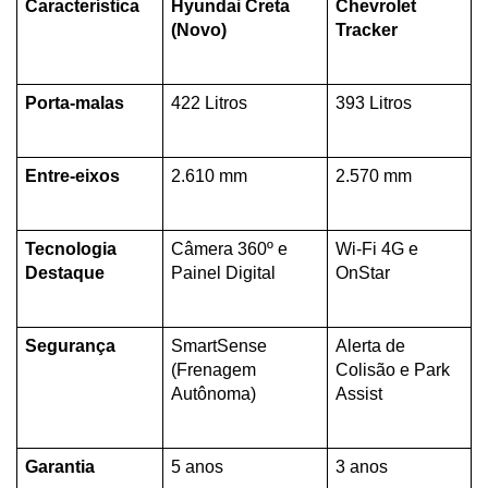
Característica
Hyundai Creta 
Chevrolet 
(Novo)
Tracker
Porta-malas
422 Litros
393 Litros
Entre-eixos
2.610 mm
2.570 mm
Tecnologia 
Câmera 360º e 
Wi-Fi 4G e 
Destaque
Painel Digital
OnStar
Segurança
SmartSense 
Alerta de 
(Frenagem 
Colisão e Park 
Autônoma)
Assist
Garantia
5 anos
3 anos