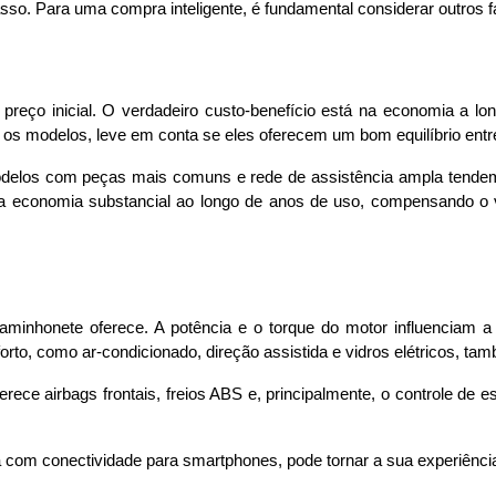
passo. Para uma compra inteligente, é fundamental considerar outros 
ço inicial. O verdadeiro custo-benefício está na economia a long
sar os modelos, leve em conta se eles oferecem um bom equilíbrio en
 Modelos com peças mais comuns e rede de assistência ampla tende
economia substancial ao longo de anos de uso, compensando o va
 caminhonete oferece. A potência e o torque do motor influenciam 
forto, como ar-condicionado, direção assistida e vidros elétricos, ta
rece airbags frontais, freios ABS e, principalmente, o controle de 
a com conectividade para smartphones, pode tornar a sua experiênc