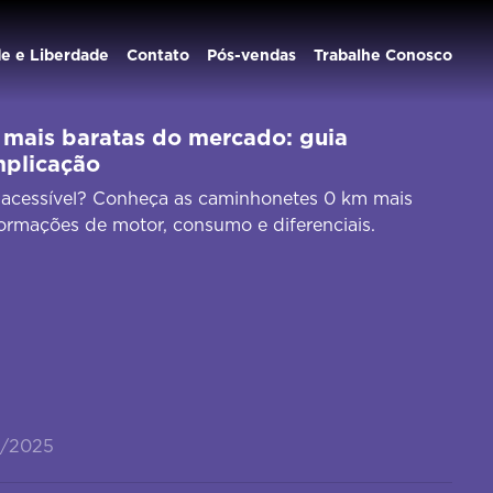
de e Liberdade
Contato
Pós-vendas
Trabalhe Conosco
mais baratas do mercado: guia
mplicação
acessível? Conheça as caminhonetes 0 km mais
formações de motor, consumo e diferenciais.
9/2025