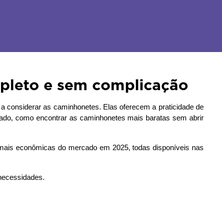
pleto e sem complicação
 a considerar as caminhonetes. Elas oferecem a praticidade de 
ado, como encontrar as caminhonetes mais baratas sem abrir 
Pensando em te ajudar a fazer a melhor escolha, preparamos este guia completo com a lista das caminhonetes zero-quilômetro mais econômicas do mercado em 2025, todas disponíveis nas 
 necessidades.