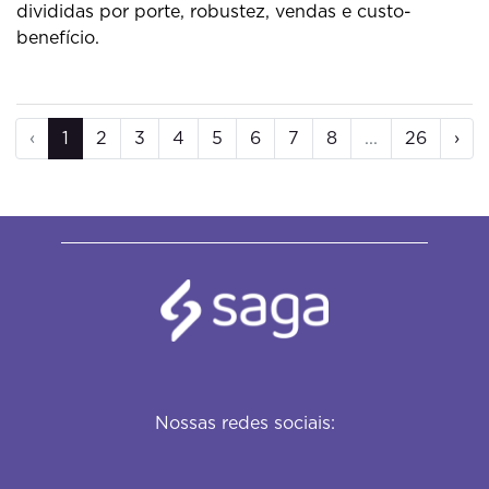
divididas por porte, robustez, vendas e custo-
benefício.
‹
1
2
3
4
5
6
7
8
...
26
›
Nossas redes sociais: