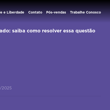
de e Liberdade
Contato
Pós-vendas
Trabalhe Conosco
ado: saiba como resolver essa questão
7/2025