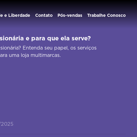
de e Liberdade
Contato
Pós-vendas
Trabalhe Conosco
ionária e para que ela serve?
ionária? Entenda seu papel, os serviços
para uma loja multimarcas.
/2025