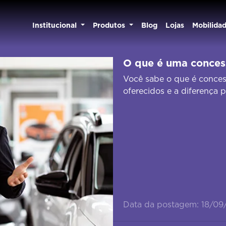
Institucional
Produtos
Blog
Lojas
Mobilida
O que é uma concess
Você sabe o que é concess
oferecidos e a diferença 
Data da postagem: 18/09