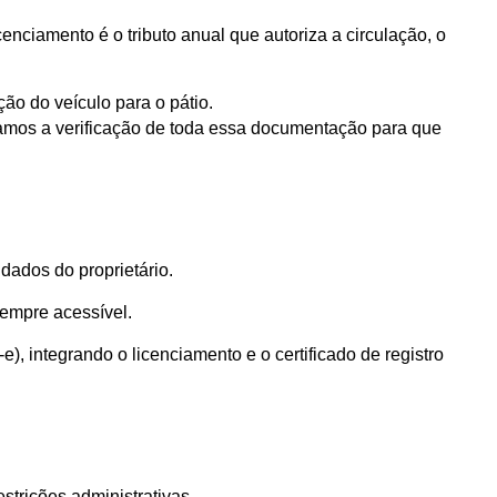
É comum haver confusão entre esses dois conceitos, mas ambos são cruciais para a regularidade do bem. Enquanto o licenciamento é o tributo anual que autoriza a circulação, o 
ão do veículo para o pátio.
amos a verificação de toda essa documentação para que 
ados do proprietário. 
empre acessível.
, integrando o licenciamento e o certificado de registro 
trições administrativas.