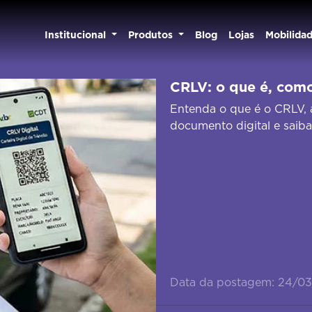
Institucional
Produtos
Blog
Lojas
Mobilida
CRLV: o que é, como
Entenda o que é o CRLV, 
documento digital e saiba
Data da postagem: 24/0