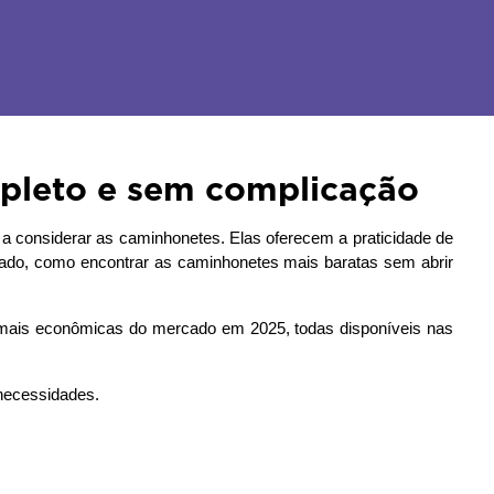
pleto e sem complicação
 a considerar as caminhonetes. Elas oferecem a praticidade de 
ado, como encontrar as caminhonetes mais baratas sem abrir 
Pensando em te ajudar a fazer a melhor escolha, preparamos este guia completo com a lista das caminhonetes zero-quilômetro mais econômicas do mercado em 2025, todas disponíveis nas 
 necessidades.