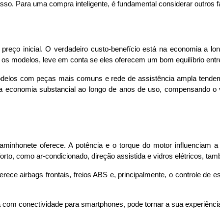
passo. Para uma compra inteligente, é fundamental considerar outros 
ço inicial. O verdadeiro custo-benefício está na economia a long
sar os modelos, leve em conta se eles oferecem um bom equilíbrio en
 Modelos com peças mais comuns e rede de assistência ampla tende
economia substancial ao longo de anos de uso, compensando o va
 caminhonete oferece. A potência e o torque do motor influenciam 
forto, como ar-condicionado, direção assistida e vidros elétricos, ta
rece airbags frontais, freios ABS e, principalmente, o controle de 
a com conectividade para smartphones, pode tornar a sua experiênc