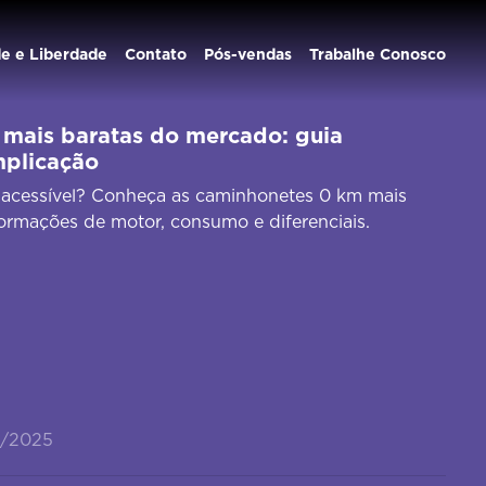
de e Liberdade
Contato
Pós-vendas
Trabalhe Conosco
mais baratas do mercado: guia
mplicação
acessível? Conheça as caminhonetes 0 km mais
formações de motor, consumo e diferenciais.
9/2025