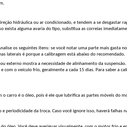
ém.
, direção hidráulica ou ar condicionado, e tendem a se desgastar r
o exista alguma avaria do tipo, substitua as correias imediatame
lise os seguintes itens: se você notar uma parte mais gasta no c
 nas laterais é porque a calibragem está abaixo do recomendado.
o ou externo mostra a necessidade de alinhamento da suspensão.
 com o veículo frio, geralmente a cada 15 dias. Para saber a cali
o carro é o óleo, pois é ele que lubrifica as partes móveis do m
e periodicidade da troca. Caso você ignore isso, haverá falhas na
 do óleo. Você deve averiguar visualmente, com o motor frio e e