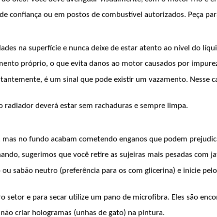
o de confiança ou em postos de combustível autorizados. Peça pa
idades na superfície e nunca deixe de estar atento ao nível do líq
mento próprio, o que evita danos ao motor causados por impurez
tantemente, é um sinal que pode existir um vazamento. Nesse ca
do radiador deverá estar sem rachaduras e sempre limpa.
 mas no fundo acabam cometendo enganos que podem prejudicar 
hando, sugerimos que você retire as sujeiras mais pesadas com ja
abão neutro (preferência para os com glicerina) e inicie pelo t
 setor e para secar utilize um pano de microfibra. Eles são en
 não criar hologramas (unhas de gato) na pintura.