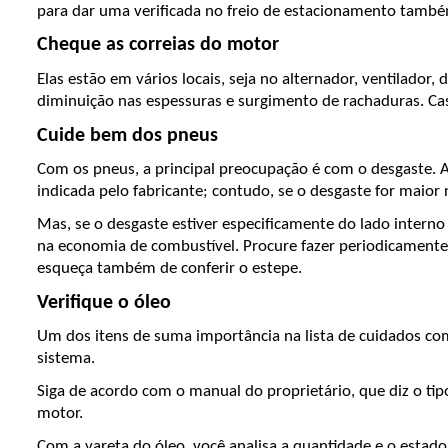
para dar uma verificada no freio de estacionamento tamb
Cheque as correias do motor
Elas estão em vários locais, seja no alternador, ventilador
diminuição nas espessuras e surgimento de rachaduras. Cas
Cuide bem dos pneus
Com os pneus, a principal preocupação é com o desgaste. Ana
indicada pelo fabricante; contudo, se o desgaste for maior
Mas, se o desgaste estiver especificamente do lado intern
na economia de combustível. Procure fazer periodicamente e
esqueça também de conferir o estepe.
Verifique o óleo
Um dos itens de suma importância na lista de cuidados com 
sistema. 
Siga de acordo com o manual do proprietário, que diz o tipo 
motor.
Com a vareta do óleo, você analisa a quantidade e o estado