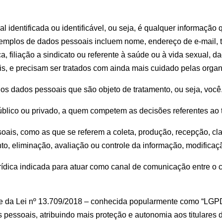
 identificada ou identificável, ou seja, é qualquer informação q
xemplos de dados pessoais incluem nome, endereço de e-mail, t
ica, filiação a sindicato ou referente à saúde ou à vida sexual,
s, e precisam ser tratados com ainda mais cuidado pelas orga
os dados pessoais que são objeto de tratamento, ou seja, você
o público ou privado, a quem competem as decisões referentes ao
is, como as que se referem a coleta, produção, recepção, class
, eliminação, avaliação ou controle da informação, modificaçã
urídica indicada para atuar como canal de comunicação entre o co
e da Lei nº 13.709/2018 – conhecida popularmente como “LGPD” -
essoais, atribuindo mais proteção e autonomia aos titulares 