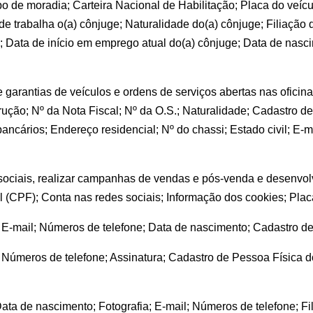
o de moradia; Carteira Nacional de Habilitação; Placa do veíc
e trabalha o(a) cônjuge; Naturalidade do(a) cônjuge; Filiação d
; Data de início em emprego atual do(a) cônjuge; Data de nasc
e garantias de veículos e ordens de serviços abertas nas ofici
rução; Nº da Nota Fiscal; Nº da O.S.; Naturalidade; Cadastro d
cários; Endereço residencial; Nº do chassi; Estado civil; E-ma
sociais, realizar campanhas de vendas e pós-venda e desenvo
 (CPF); Conta nas redes sociais; Informação dos cookies; Plac
 E-mail; Números de telefone; Data de nascimento; Cadastro de
 Números de telefone; Assinatura; Cadastro de Pessoa Física d
ata de nascimento; Fotografia; E-mail; Números de telefone; Fil