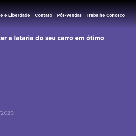
de e Liberdade
Contato
Pós-vendas
Trabalhe Conosco
r a lataria do seu carro em ótimo
1/2020