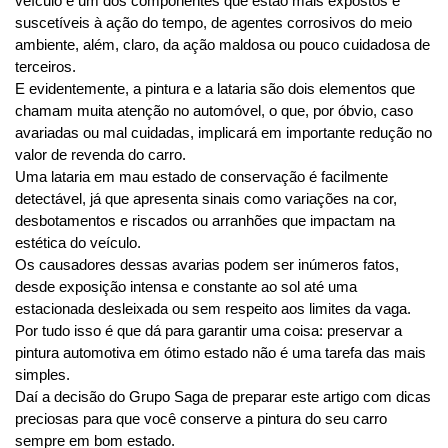
veículo é um dos componentes que estão mais expostos e 
suscetíveis à ação do tempo, de agentes corrosivos do meio 
ambiente, além, claro, da ação maldosa ou pouco cuidadosa de 
terceiros.
E evidentemente, a pintura e a lataria são dois elementos que 
chamam muita atenção no automóvel, o que, por óbvio, caso 
avariadas ou mal cuidadas, implicará em importante redução no 
valor de revenda do carro.
Uma lataria em mau estado de conservação é facilmente 
detectável, já que apresenta sinais como variações na cor, 
desbotamentos e riscados ou arranhões que impactam na 
estética do veículo.
Os causadores dessas avarias podem ser inúmeros fatos, 
desde exposição intensa e constante ao sol até uma 
estacionada desleixada ou sem respeito aos limites da vaga.
Por tudo isso é que dá para garantir uma coisa: preservar a 
pintura automotiva em ótimo estado não é uma tarefa das mais 
simples. 
Daí a decisão do Grupo Saga de preparar este artigo com dicas 
preciosas para que você conserve a pintura do seu carro 
sempre em bom estado. 