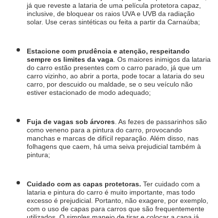
já que reveste a lataria de uma película protetora capaz, 
inclusive, de bloquear os raios UVA e UVB da radiação 
solar. Use ceras sintéticas ou feita a partir da Carnaúba;
Estacione com prudência e atenção, respeitando 
sempre os limites da vaga
. Os maiores inimigos da lataria 
do carro estão presentes com o carro parado, já que um 
carro vizinho, ao abrir a porta, pode tocar a lataria do seu 
carro, por descuido ou maldade, se o seu veículo não 
estiver estacionado de modo adequado;
Fuja de vagas sob árvores
. As fezes de passarinhos são 
como veneno para a pintura do carro, provocando 
manchas e marcas de difícil reparação. Além disso, nas 
folhagens que caem, há uma seiva prejudicial também à 
pintura;
Cuidado com as capas protetoras. 
Ter cuidado com a 
lataria e pintura do carro é muito importante, mas todo 
excesso é prejudicial. Portanto, não exagere, por exemplo, 
com o uso de capas para carros que são frequentemente 
utilizados. O simples manejo de tirar e colocar a capa já 