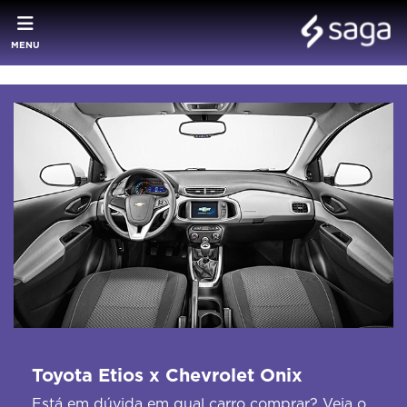
MENU
Toyota Etios x Chevrolet Onix
Está em dúvida em qual carro comprar? Veja o