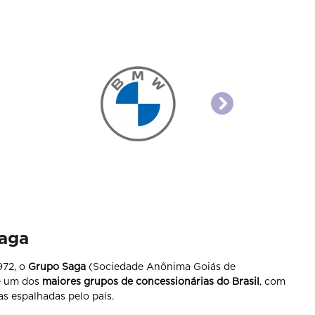
templates.templa
Saiba mais
aga
972, o
Grupo Saga
(Sociedade Anônima Goiás de
é um dos
maiores grupos de concessionárias do Brasil
, com
jas espalhadas pelo país.
epresentamos 19 marcas de carros e motos. Também
rcado de seminovos, por meio da
Primeira Mão
, e
sórcio, seguro e outros serviços.
IS