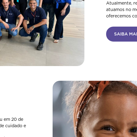
eu em 20 de
de cuidado e
dade ao
aga, a
identidade