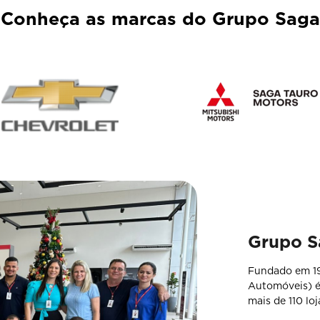
Conheça as marcas do Grupo Saga
sel.texts.control_prev
a mais
Saiba mais
Grupo S
Fundado em 1
Automóveis) 
mais de 110 lo
Atualmente, r
atuamos no me
oferecemos con
SAIBA MA