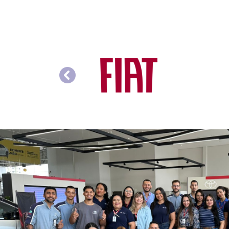
templates.template-01.components.carou
Saiba mais
Saib