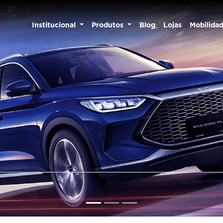
Institucional
Produtos
Blog
Lojas
Mobilida
texts.control_prev