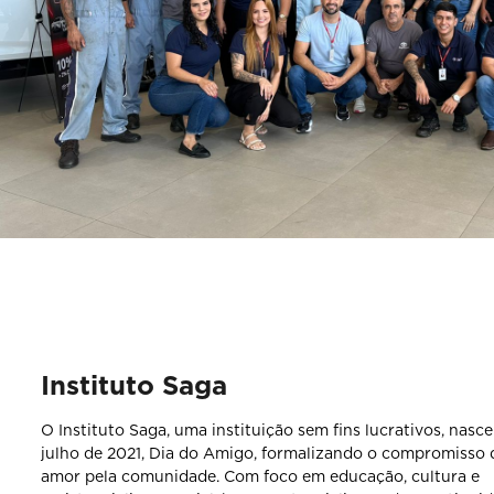
Instituto Saga
O Instituto Saga, uma instituição sem fins lucrativos, nasc
julho de 2021, Dia do Amigo, formalizando o compromisso 
amor pela comunidade. Com foco em educação, cultura e
assistencialismo social, busca potencializar e dar continui
trabalho social.
Contando com a participação ativa dos colaboradores da S
instituição promove parcerias e amizades, reforçando sua 
como uma verdadeira Casa de Amigos.
SAIBA MAIS