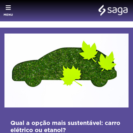
MENU
Qual a opção mais sustentável: carro
elétrico ou etanol?