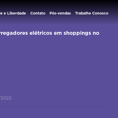
de e Liberdade
Contato
Pós-vendas
Trabalhe Conosco
rregadores elétricos em shoppings no
/2022