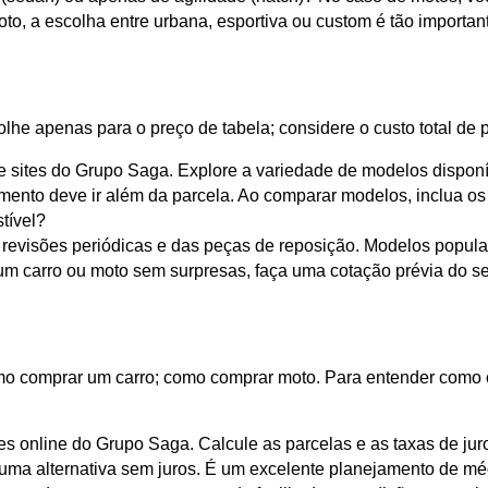
, a escolha entre urbana, esportiva ou custom é tão importante
lhe apenas para o preço de tabela; considere o custo total de 
as e sites do Grupo Saga. Explore a variedade de modelos disponív
mento deve ir além da parcela. Ao comparar modelos, inclua os t
tível?
revisões periódicas e das peças de reposição. Modelos popula
m carro ou moto sem surpresas, faça uma cotação prévia do seg
 comprar um carro; como comprar moto. Para entender como co
ores online do Grupo Saga. Calcule as parcelas e as taxas de j
uma alternativa sem juros. É um excelente planejamento de médi