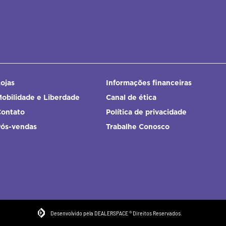
ojas
Informações financeiras
obilidade e Liberdade
Canal de ética
Contato
Política de privacidade
Pós-vendas
Trabalhe Conosco
Desenvolvido pela DEALERSPACE ® Direitos Reservados.