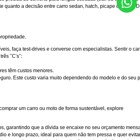
 quanto a decisão entre carro sedan, hatch, picape ou SUV. Def
propriedade.
eis, faça test-drives e converse com especialistas. Sentir o carr
rês "C's":
res têm custos menores.
uro. Este custo varia muito dependendo do modelo e do seu pe
mprar um carro ou moto de forma sustentável, explore
uros, garantindo que a dívida se encaixe no seu orçamento mensa
o e longo prazo, ideal para quem não tem pressa e quer evitar