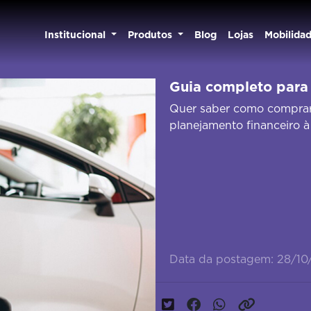
Institucional
Produtos
Blog
Lojas
Mobilida
Guia completo para
Quer saber como comprar
planejamento financeiro à
Data da postagem: 28/10