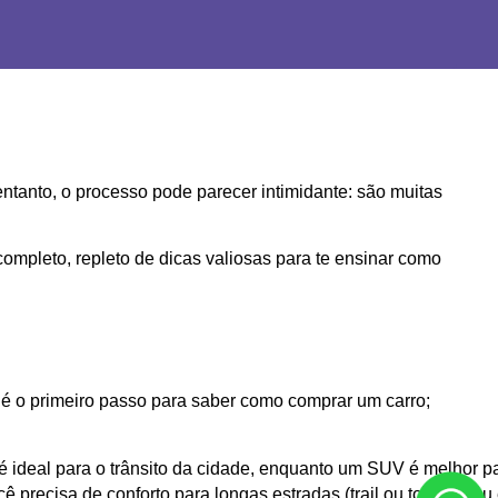
tanto, o processo pode parecer intimidante: são muitas
completo, repleto de dicas valiosas para te ensinar como
s é o primeiro passo para saber como comprar um carro;
 é ideal para o trânsito da cidade, enquanto um SUV é melhor pa
precisa de conforto para longas estradas (trail ou touring) ou