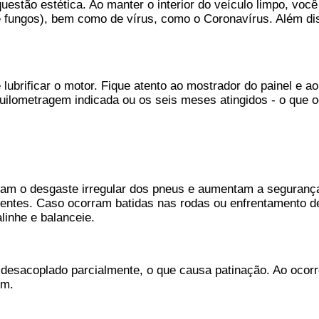
tão estética. Ao manter o interior do veículo limpo, você e
 fungos), bem como de vírus, como o Coronavírus. Além diss
e lubrificar o motor. Fique atento ao mostrador do painel e a
ilometragem indicada ou os seis meses atingidos - o que oc
am o desgaste irregular dos pneus e aumentam a segurança d
entes. Caso ocorram batidas nas rodas ou enfrentamento de
inhe e balanceie.
esacoplado parcialmente, o que causa patinação. Ao ocorrer
em.