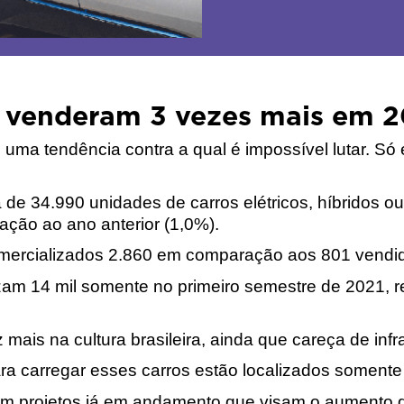
os venderam 3 vezes mais em 
 uma tendência contra a qual é impossível lutar. Só 
de 34.990 unidades de carros elétricos, híbridos ou
ção ao ano anterior (1,0%). 
comercializados 2.860 em comparação aos 801 vendi
lizam 14 mil somente no primeiro semestre de 2021
ais na cultura brasileira, ainda que careça de infra
ara carregar esses carros estão localizados somente
m projetos já em andamento que visam o aumento da