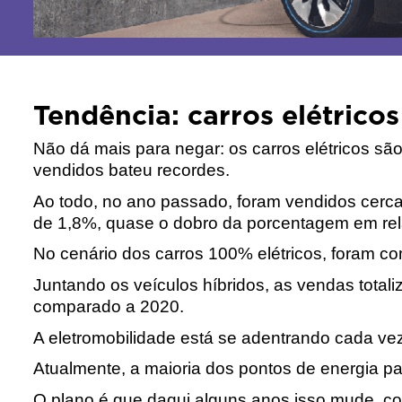
Tendência: carros elétric
Não dá mais para negar: os carros elétricos são
vendidos bateu recordes. 
Ao todo, no ano passado, foram vendidos cerca 
de 1,8%, quase o dobro da porcentagem em rela
No cenário dos carros 100% elétricos, foram 
Juntando os veículos híbridos, as vendas tota
comparado a 2020.
A eletromobilidade está se adentrando cada vez m
Atualmente, a maioria dos pontos de energia p
O plano é que daqui alguns anos isso mude, co