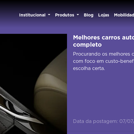
Institucional
Produtos
Blog
Lojas
Mobilida
Melhores carros au
completo
Procurando os melhores c
com foco em custo-benefí
escolha certa.
Data da postagem: 07/0