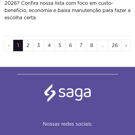
2026? Confira nossa lista com foco em custo-
benefício, economia e baixa manutenção para fazer a
escolha certa.
‹
1
2
3
4
5
6
7
8
...
26
›
Nossas redes sociais: