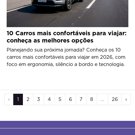
10 Carros mais confortáveis para viajar:
conheça as melhores opções
Planejando sua próxima jornada? Conheça os 10
carros mais confortáveis para viajar em 2026, com
foco em ergonomia, silêncio a bordo e tecnologia.
‹
1
2
3
4
5
6
7
8
...
26
›