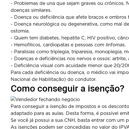
- Problemas de una que sejam graves ou crônicos. Ne
doenças similares.
- Doença ou deficiência que afete braços e ombros t
- Doença neurológica ou degenerativa, como mal de P
ostomia.
- Quem tem diabetes, hepatite C, HIV positivo, cânce
- Hemofílicos, cardiopatas e pessoas com linfomas.
- Paralisias como triplegia, triparesia, monoplegia, m
- Doenças e deficiências nos nervos e ossos: artrite, 
- Deficiência visual com acuidade menor que 20/20
Para cada deficiência ou doença, o médico vai impor
Nacional de Habilitação) do condutor.
Como conseguir a isenção?
Para conseguir a isenção de impostos e os descont
adaptado para as aulas. Desta forma, é possível emi
Se você já possui a sua CNH, basta entrar com um pe
As isenções podem ser concedidas no valor do IPVA 