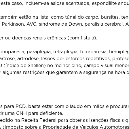
ste caso, incluem-se esiose acentuada, espondilite anqui
ambém estão na lista, como túnel do carpo, bursites, ten
arkinson, AVC, síndrome de Down, paralisia cerebral, AV
r ou doenças renais crônicas (com fístula).
onoparesia, paraplegia, tetraplegia, tetraparesia, hemipleg
artrose, artrodese, lesões por esforços repetitivos, prótese
0 (índice de Snellen) no melhor olho, campo visual meno
 algumas restrições que garantem a segurança na hora de 
os para PCD, basta estar com o laudo em mãos e procura
tir uma CNH para deficiente.
dido na Receita Federal para obter as isenções fiscais qu
(Imposto sobre a Propriedade de Veículos Automotores),