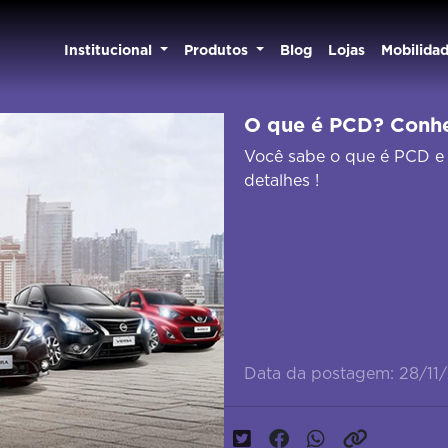
Institucional
Produtos
Blog
Lojas
Mobilida
O que é PCD? Conhe
Você sabe o que é PCD e 
detalhes !
Data da postagem: 28/11