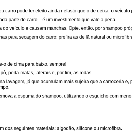
 carro pode ter efeito ainda nefasto que o de deixar o veículo
ada parte do carro – é um investimento que vale a pena.
a do veículo e causam manchas. Opte, então, por shampoo próp
 para secagem do carro: prefira as de lã natural ou microfibra,
e-o de cima para baixo, sempre!
ô, porta-malas, laterais e, por fim, as rodas.
 na lavagem, já que acumulam mais sujeira que a carroceria e, p
impo.
 remova a espuma do shampoo, utilizando o esguicho com menor
m dos seguintes materiais: algodão, silicone ou microfibra.