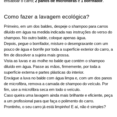
ensaboar o carro; 
2 panos de microfibras
 e 
1 borrifador
.
Como fazer a lavagem ecológica?
Primeiro, em um dos baldes, despeje o shampoo para carros 
diluído em água na medida indicada nas instruções do verso do 
shampoo. No outro balde, coloque apenas água.
Depois, pegue o borrifador, misture o desengraxante com um 
pouco de água e borrife por toda a superfície exterior do carro, a 
fim de dissolver a sujeira mais grossa.
Vista as luvas e as molhe no balde que contém o shampoo 
diluído em água. Passe as mãos, firmemente, por toda a 
superfície externa e partes plásticas do interior.
Enxágue a luva no balde com água limpa e, com um dos panos 
de microfibra, remova a camada de shampoo do veículo. Por 
fim, use a microfibra seca em todo o veículo.
Caso queira uma lavagem ainda mais brilhante e eficiente, peça 
a um profissional para que faça o polimento do carro.
Prontinho, o seu carro já está limpinho! E aí, não é simples?