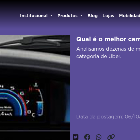
Institucional
Produtos
Blog
Lojas
Mobilida
Qual é o melhor car
Analisamos dezenas de m
categoria de Uber.
Data da postagem: 06/10