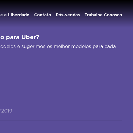
de e Liberdade
Contato
Pós-vendas
Trabalhe Conosco
ro para Uber?
odelos e sugerimos os melhor modelos para cada
/2019