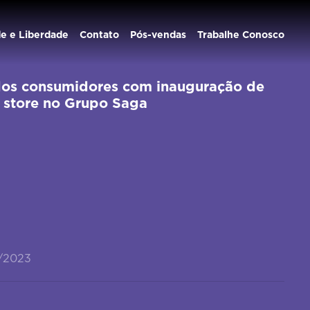
de e Liberdade
Contato
Pós-vendas
Trabalhe Conosco
 dos consumidores com inauguração de
n store no Grupo Saga
2/2023