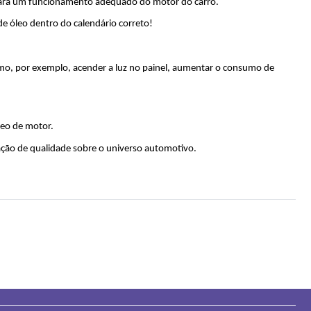
 para um funcionamento adequado do motor do carro.
e óleo dentro do calendário correto!
omo, por exemplo, acender a luz no painel, aumentar o consumo de 
eo de motor. 
ação de qualidade sobre o universo automotivo.