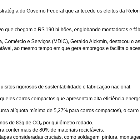
tégia do Governo Federal que antecede os efeitos da Reforma T
ivo que chegam a R$ 190 bilhões, englobando montadoras e fáb
ia, Comércio e Serviços (MDIC), Geraldo Alckmin, destacou o a
ntável, ao mesmo tempo em que gera empregos e facilita o aces
sitos rigorosos de sustentabilidade e fabricação nacional. 
aqueles carros compactos que apresentam alta eficiência energét
m uma alíquota mínima de 5,27% para carros compactos), o carro 
menos de 83g de CO₂ por quilômetro rodado.
ara conter mais de 80% de materiais recicláveis.
 etapas consideradas cruciais, como soldagem, pintura, montagem