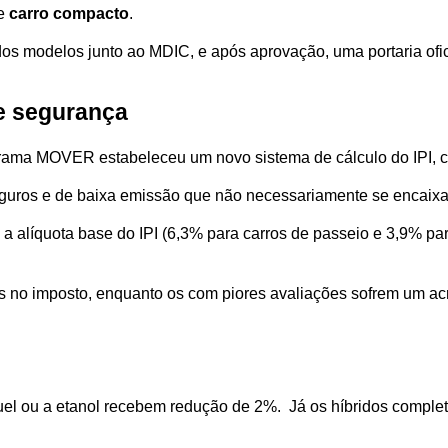
e 
carro compacto
.
s modelos junto ao MDIC, e após aprovação, uma portaria oficial
 e segurança
grama MOVER estabeleceu um novo sistema de cálculo do IPI, c
uros e de baixa emissão que não necessariamente se encaixam 
o a alíquota base do IPI (6,3% para carros de passeio e 3,9% pa
 no imposto, enquanto os com piores avaliações sofrem um ac
uel ou a etanol recebem redução de 2%.  Já os híbridos completo