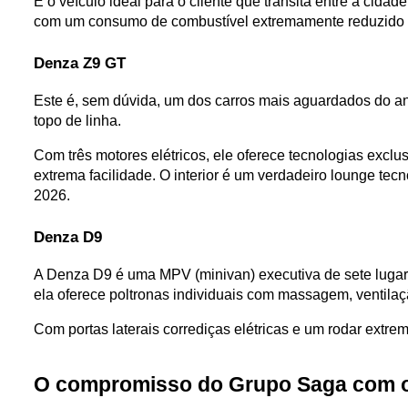
É o veículo ideal para o cliente que transita entre a cid
com um consumo de combustível extremamente reduzido de
Denza Z9 GT
Este é, sem dúvida, um dos carros mais aguardados do an
topo de linha. 
Com três motores elétricos, ele oferece tecnologias exclus
extrema facilidade. O interior é um verdadeiro lounge tecn
2026.
Denza D9
A Denza D9 é uma MPV (minivan) executiva de sete lugares 
ela oferece poltronas individuais com massagem, ventilaç
Com portas laterais corrediças elétricas e um rodar extre
O compromisso do Grupo Saga com 