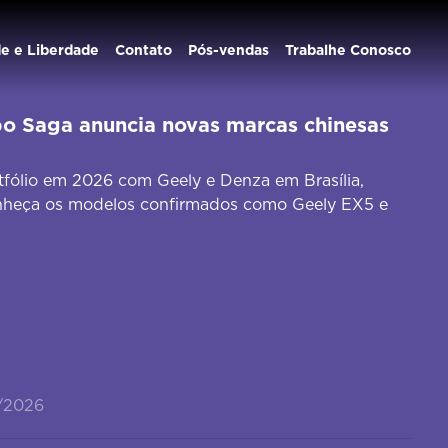
de e Liberdade
Contato
Pós-vendas
Trabalhe Conosco
po Saga anuncia novas marcas chinesas
fólio em 2026 com Geely e Denza em Brasília,
onheça os modelos confirmados como Geely EX5 e
/2026