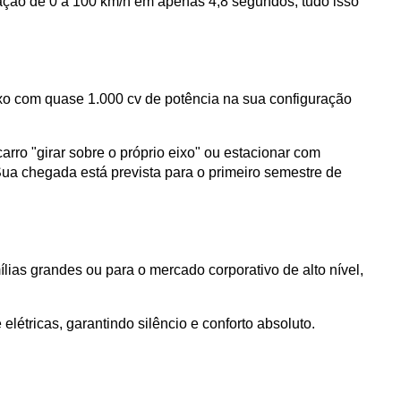
eração de 0 a 100 km/h em apenas 4,8 segundos, tudo isso 
xo com quase 1.000 cv de potência na sua configuração 
rro "girar sobre o próprio eixo" ou estacionar com 
 Sua chegada está prevista para o primeiro semestre de 
ias grandes ou para o mercado corporativo de alto nível, 
létricas, garantindo silêncio e conforto absoluto.