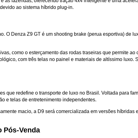
ade e as fazendas, oferecendo tração 4x4 inteligente e uma acel
vido ao sistema híbrido plug-in.
o. O Denza Z9 GT é um shooting brake (perua esportiva) de lu
ivas, como o esterçamento das rodas traseiras que permite ao ca
ológico, com três telas no painel e materiais de altíssimo luxo.
que redefine o transporte de luxo no Brasil. Voltada para famíl
ão e telas de entretenimento independentes. 
mamente macio, a D9 será comercializada em versões híbridas e e
o Pós-Venda