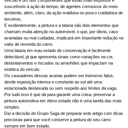
veículo é um dos componentes que estão mais expostos e 
suscetíveis à ação do tempo, de agentes corrosivos do meio 
ambiente, além, claro, da ação maldosa ou pouco cuidadosa de 
terceiros.
E evidentemente, a pintura e a lataria são dois elementos que 
chamam muita atenção no automóvel, o que, por óbvio, caso 
avariadas ou mal cuidadas, implicará em importante redução no 
valor de revenda do carro.
Uma lataria em mau estado de conservação é facilmente 
detectável, já que apresenta sinais como variações na cor, 
desbotamentos e riscados ou arranhões que impactam na 
estética do veículo.
Os causadores dessas avarias podem ser inúmeros fatos, 
desde exposição intensa e constante ao sol até uma 
estacionada desleixada ou sem respeito aos limites da vaga.
Por tudo isso é que dá para garantir uma coisa: preservar a 
pintura automotiva em ótimo estado não é uma tarefa das mais 
simples. 
Daí a decisão do Grupo Saga de preparar este artigo com dicas 
preciosas para que você conserve a pintura do seu carro 
sempre em bom estado. 