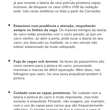
já que reveste a lataria de uma película protetora capaz, 
inclusive, de bloquear os raios UVA e UVB da radiação 
solar. Use ceras sintéticas ou feita a partir da Carnaúba;
Estacione com prudência e atenção, respeitando 
sempre os limites da vaga
. Os maiores inimigos da lataria 
do carro estão presentes com o carro parado, já que um 
carro vizinho, ao abrir a porta, pode tocar a lataria do seu 
carro, por descuido ou maldade, se o seu veículo não 
estiver estacionado de modo adequado;
Fuja de vagas sob árvores
. As fezes de passarinhos são 
como veneno para a pintura do carro, provocando 
manchas e marcas de difícil reparação. Além disso, nas 
folhagens que caem, há uma seiva prejudicial também à 
pintura;
Cuidado com as capas protetoras. 
Ter cuidado com a 
lataria e pintura do carro é muito importante, mas todo 
excesso é prejudicial. Portanto, não exagere, por exemplo, 
com o uso de capas para carros que são frequentemente 
utilizados. O simples manejo de tirar e colocar a capa já 