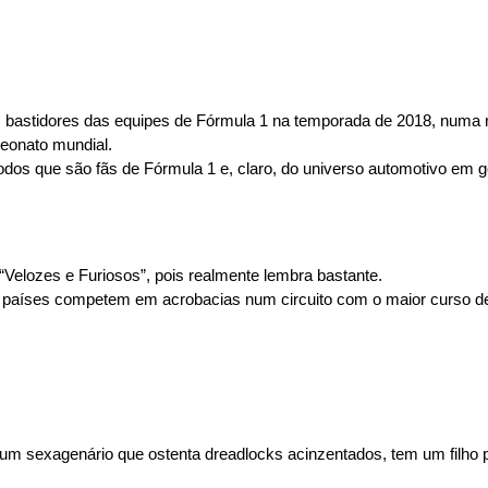
z os bastidores das equipes de Fórmula 1 na temporada de 2018, numa
peonato mundial.
 todos que são fãs de Fórmula 1 e, claro, do universo automotivo em g
s “Velozes e Furiosos”, pois realmente lembra bastante.
 países competem em acrobacias num circuito com o maior curso de o
l é um sexagenário que ostenta dreadlocks acinzentados, tem um filh