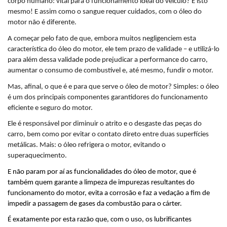
corpo humano: vital para o funcionamento ideal do veículo? É isto 
mesmo! E assim como o sangue requer cuidados, com o óleo do 
motor não é diferente.
A começar pelo fato de que, embora muitos negligenciem esta 
característica do óleo do motor, ele tem prazo de validade – e utilizá-lo 
para além dessa validade pode prejudicar a performance do carro, 
aumentar o consumo de combustível e, até mesmo, fundir o motor.
Mas, afinal, o que é e para que serve o óleo de motor? Simples: o óleo 
é um dos principais componentes garantidores do funcionamento 
eficiente e seguro do motor. 
Ele é responsável por diminuir o atrito e o desgaste das peças do 
carro, bem como por evitar o contato direto entre duas superfícies 
metálicas. Mais: o óleo refrigera o motor, evitando o 
superaquecimento.
E não param por aí as funcionalidades do óleo de motor, que é 
também quem garante a limpeza de impurezas resultantes do 
funcionamento do motor, evita a corrosão e faz a vedação a fim de 
impedir a passagem de gases da combustão para o cárter. 
É exatamente por esta razão que, com o uso, os lubrificantes 