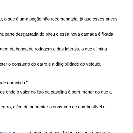
ar, o que é uma opção não recomendada, já que esses pneus 
 parte desgastada do pneu e essa nova camada é fixada 
 da banda de rodagem e das laterais, o que elimina 
r o consumo do carro e a dirigibilidade do veículo.
ade garantida.”
s onde o valor do litro da gasolina é bem menor do que a 
carro, além de aumentar o consumo de combustível e 
edes sociais
 – sempre com novidades e dicas como esta.