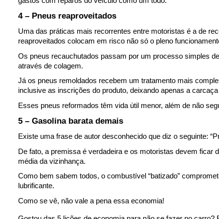
gastos com reparos
do veículo como um todo.
4 – Pneus reaproveitados
Uma das práticas mais recorrentes entre motoristas é a de r
reaproveitados colocam em risco não só o pleno funcionament
Os pneus recauchutados passam por um processo simples de r
através de colagem.
Já os pneus remoldados recebem um tratamento mais complex
inclusive as 
inscrições do produto
, deixando apenas a carcaça
Esses pneus reformados têm vida útil menor, além de não segui
5 – Gasolina barata demais
Existe uma frase de autor desconhecido que diz o seguinte: “Pre
De fato, a premissa é verdadeira e os motoristas devem ficar 
média da vizinhança.
Como bem sabem todos, o combustível “batizado” compromete 
lubrificante.
Como se vê, não vale a pena essa economia!
Gostou das 5 lições de economia para não se fazer no carro?