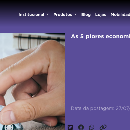
Institucional
Produtos
Blog
Lojas
Mobilida
As 5 piores economi
Data da postagem: 27/0