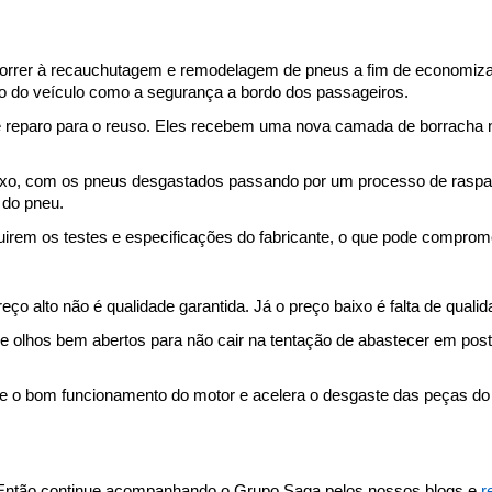
ecorrer à recauchutagem e remodelagem de pneus a fim de economiz
o do veículo como a segurança a bordo dos passageiros.
eparo para o reuso. Eles recebem uma nova camada de borracha na
o, com os pneus desgastados passando por um processo de raspagem
 do pneu.
rem os testes e especificações do fabricante, o que pode compromete
ço alto não é qualidade garantida. Já o preço baixo é falta de qualid
de olhos bem abertos para não cair na tentação de abastecer em posto
o bom funcionamento do motor e acelera o desgaste das peças do 
 Então continue acompanhando o Grupo Saga pelos nossos blogs e 
r