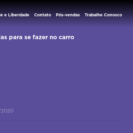
de e Liberdade
Contato
Pós-vendas
Trabalhe Conosco
as para se fazer no carro
7/2020