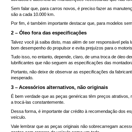
Sem falar que, para carros novos, é preciso fazer as manutenç
são a cada 10.000 km.
Por fim, é também importante destacar que, para modelos semi
2 – Óleo fora das especificações
Talvez você já saiba disto, mas a
lém de ser responsável pela l
bom desempenho do propulsor e evita prejuízos para o motoris
Tudo isso, no entanto, depende, claro, de uma troca de óleo d
lubrificantes que não seguem as especificações das montadora
Portanto, não deixe de observar as especificações da fabrican
inesperado.
3 – Acessórios alternativos, não originais 
É bem verdade que as peças genéricas têm preços atrativos, 
a trocá-las constantemente.
Dessa forma, é importante dar crédito à recomendação dos espe
veículo.
Vale lembrar que as peças originais 
não sobrecarregam
acessó