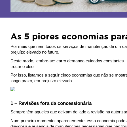
As 5 piores economias para
Por mais que nem todos os serviços de manutenção de um carr
prejuízo elevado no futuro.
Deste modo, lembre-se: carro demanda cuidados constantes –
trocar o óleo.
Por isso, listamos a seguir cinco economias que não se mostra
longo prazo, em prejuízo elevado.
1 – Revisões fora da concessionária
Sempre têm aqueles que deixam de lado a revisão na autorizad
Num primeiro momento, aparentemente, essa economia pode at
duvidosa e ausência de manutenções necessárias que não fora