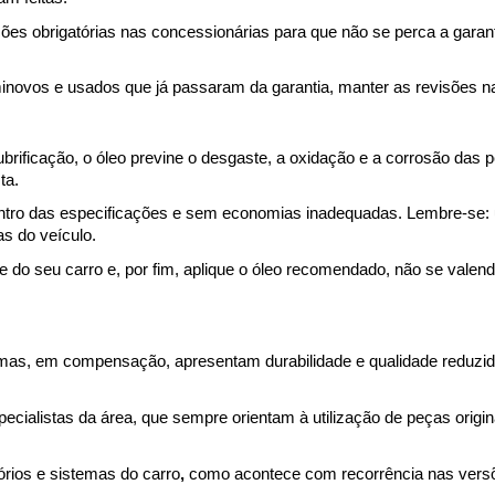
ões obrigatórias nas concessionárias para que não se perca a garanti
novos e usados que já passaram da garantia, manter as revisões nas
ubrificação, o óleo previne o desgaste, a oxidação e a corrosão das 
ta.
entro das especificações e sem economias inadequadas. Lembre-se: um
s do veículo.
te do seu carro e, por fim, aplique o óleo recomendado, não se valen
mas, em compensação, apresentam durabilidade e qualidade reduzid
cialistas da área, que sempre orientam à utilização de peças origina
rios e sistemas do carro
, 
como acontece com recorrência nas
vers