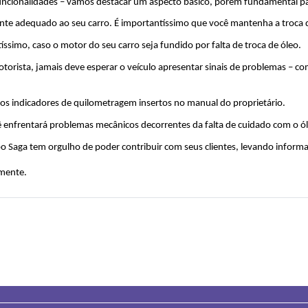
s funcionalidades – vamos destacar um aspecto básico, porém fundamental
ante adequado ao seu carro. É importantíssimo que você mantenha a troca d
tíssimo, caso o motor do seu carro seja fundido por falta de troca de óleo.
torista, jamais deve esperar o veículo apresentar sinais de problemas – c
 os indicadores de quilometragem insertos no manual do proprietário.
ê enfrentará problemas mecânicos decorrentes da falta de cuidado com o ól
po Saga tem orgulho de poder contribuir com seus clientes, levando inform
amente.