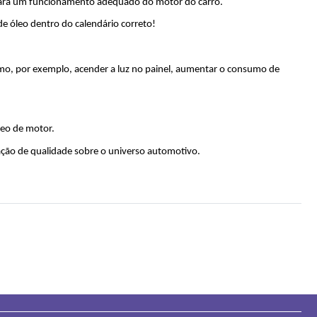
 para um funcionamento adequado do motor do carro.
e óleo dentro do calendário correto!
omo, por exemplo, acender a luz no painel, aumentar o consumo de 
eo de motor. 
ação de qualidade sobre o universo automotivo.