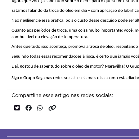
Agora que você já sabe tudo sobre o óleo - para o que serve e sua
Estamos falando da troca do óleo em dia – com aplicação do lubrific
Não negligencie essa prática, pois o custo desse descuido pode ser al
Quanto aos períodos de troca, uma coisa muito importante: você, mo
combustível ou elevação de temperatura.
Antes que tudo isso aconteça, promova a troca de óleo, respeitando
Seguindo todas essas recomendações à risca, é certo que jamais voc
E aí, gostou de saber tudo sobre o óleo de motor? Maravilha! O Gru
Siga o Grupo Saga nas redes sociais e leia mais dicas como esta diari
Compartilhe esse artigo nas redes sociais: