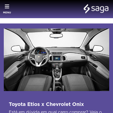
MENU
Toyota Etios x Chevrolet Onix
Está em dúvida em qual carro comprar? Veja o