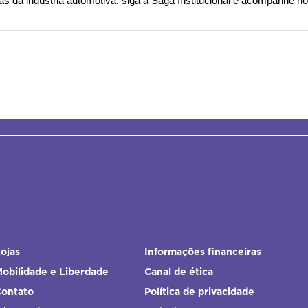
ias da indústria automotiva, siga a Saga Institucional e acompanhe n
ojas
Informações financeiras
obilidade e Liberdade
Canal de ética
Contato
Política de privacidade