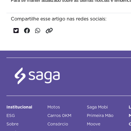
Para se manter atualizado sobre as últimas notícias e tendênc
Compartilhe esse artigo nas redes sociais:
Institucional
Motos
Saga Mobi
L
ESG
Carros 0KM
Primeira Mão
M
Sobre
Consórcio
Moove