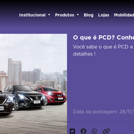
Institucional
Produtos
Blog
Lojas
Mobilida
O que é PCD? Conhe
Você sabe o que é PCD e 
detalhes !
Data da postagem: 28/11