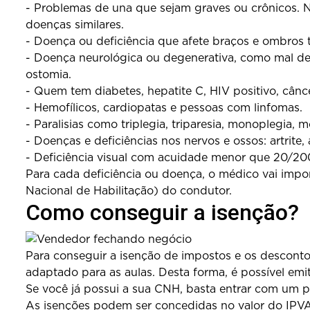
- Problemas de una que sejam graves ou crônicos. Ne
doenças similares.
- Doença ou deficiência que afete braços e ombros t
- Doença neurológica ou degenerativa, como mal de P
ostomia.
- Quem tem diabetes, hepatite C, HIV positivo, cânce
- Hemofílicos, cardiopatas e pessoas com linfomas.
- Paralisias como triplegia, triparesia, monoplegia, m
- Doenças e deficiências nos nervos e ossos: artrite, 
- Deficiência visual com acuidade menor que 20/20
Para cada deficiência ou doença, o médico vai impor
Nacional de Habilitação) do condutor.
Como conseguir a isenção?
Para conseguir a isenção de impostos e os descont
adaptado para as aulas. Desta forma, é possível emi
Se você já possui a sua CNH, basta entrar com um pe
As isenções podem ser concedidas no valor do IPVA 