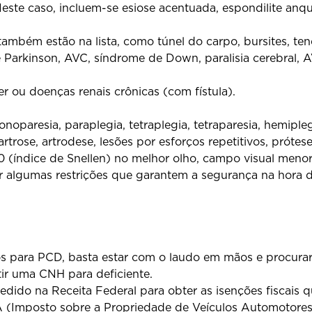
ste caso, incluem-se esiose acentuada, espondilite anqui
ambém estão na lista, como túnel do carpo, bursites, ten
arkinson, AVC, síndrome de Down, paralisia cerebral, AV
r ou doenças renais crônicas (com fístula).
onoparesia, paraplegia, tetraplegia, tetraparesia, hemipleg
artrose, artrodese, lesões por esforços repetitivos, prótese
0 (índice de Snellen) no melhor olho, campo visual meno
 algumas restrições que garantem a segurança na hora de 
os para PCD, basta estar com o laudo em mãos e procura
tir uma CNH para deficiente.
dido na Receita Federal para obter as isenções fiscais qu
(Imposto sobre a Propriedade de Veículos Automotores),