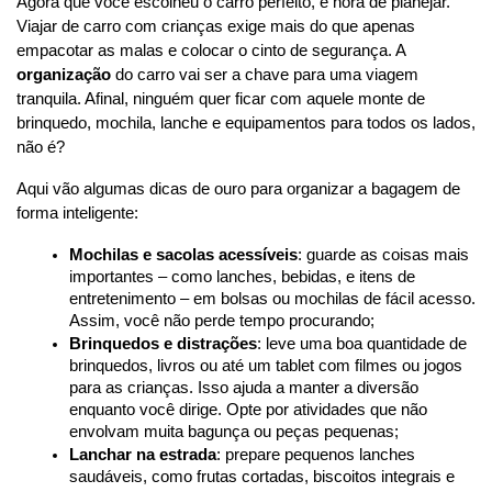
Agora que você escolheu o carro perfeito, é hora de planejar. 
Viajar de carro com crianças exige mais do que apenas 
empacotar as malas e colocar o cinto de segurança. A 
organização
 do carro vai ser a chave para uma viagem 
tranquila. Afinal, ninguém quer ficar com aquele monte de 
brinquedo, mochila, lanche e equipamentos para todos os lados, 
não é?
Aqui vão algumas dicas de ouro para organizar a bagagem de 
forma inteligente:
Mochilas e sacolas acessíveis
: guarde as coisas mais 
importantes – como lanches, bebidas, e itens de 
entretenimento – em bolsas ou mochilas de fácil acesso. 
Assim, você não perde tempo procurando;
Brinquedos e distrações
: leve uma boa quantidade de 
brinquedos, livros ou até um tablet com filmes ou jogos 
para as crianças. Isso ajuda a manter a diversão 
enquanto você dirige. Opte por atividades que não 
envolvam muita bagunça ou peças pequenas;
Lanchar na estrada
: prepare pequenos lanches 
saudáveis, como frutas cortadas, biscoitos integrais e 