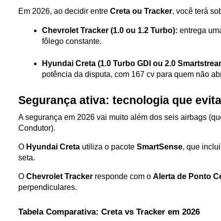
Em 2026, ao decidir entre 
Creta ou Tracker
, você terá s
Chevrolet Tracker (1.0 ou 1.2 Turbo):
 entrega uma
fôlego constante.
Hyundai Creta (1.0 Turbo GDI ou 2.0 Smartstrea
potência da disputa, com 167 cv para quem não ab
Segurança ativa: tecnologia que evita
A segurança em 2026 vai muito além dos seis airbags (q
Condutor).
O 
Hyundai Creta
 utiliza o pacote 
SmartSense
, que inclu
seta. 
O 
Chevrolet Tracker
 responde com o 
Alerta de Ponto 
perpendiculares.
Tabela Comparativa: Creta vs Tracker em 2026