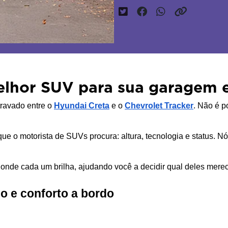
melhor SUV para sua garagem
ravado entre o 
Hyundai Creta
 e o 
Chevrolet Tracker
. Não é p
que o mot
orista de SUVs procura: altura, tecnologia e status.
r onde cada um brilha, ajudando você a decidir qual deles mer
o e conforto a bordo