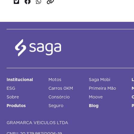
Institucional
Motos
Saga Mobi
L
ESG
Carros 0KM
Primeira Mão
M
Sobre
Consórcio
Moove
Produtos
Seguro
Blog
GRAMARCA VEICULOS LTDA
CNPJ: 20.379.987/0006-19