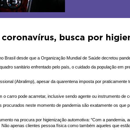
 coronavírus, busca por higi
u no Brasil desde que a Organização Mundial de Saúde decretou pand
adro sanitário enfrentado pelo país, o cuidado da população em preve
sional (Abralimp), apesar da quarentena imposta por praticamente to
m o carro pode acarretar, inclusive sendo agente ou instrumento de
ais procurados neste momento de pandemia são exatamente os que p
aumento na procura por higienização automotiva: “Com a pandemia, a
ar. Não apenas clientes pessoa física como também aqueles que est