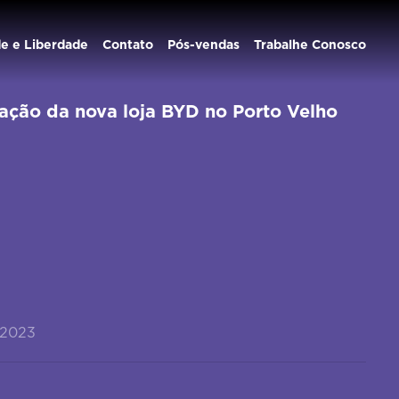
de e Liberdade
Contato
Pós-vendas
Trabalhe Conosco
ação da nova loja BYD no Porto Velho
/2023