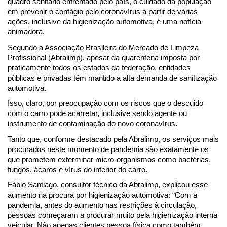
quadro sanitário enfrentado pelo país, o cuidado da população 
em prevenir o contágio pelo coronavírus a partir de várias 
ações, inclusive da higienização automotiva, é uma notícia 
animadora.
Segundo a Associação Brasileira do Mercado de Limpeza 
Profissional (Abralimp), apesar da quarentena imposta por 
praticamente todos os estados da federação, entidades 
públicas e privadas têm mantido a alta demanda de sanitização 
automotiva.
Isso, claro, por preocupação com os riscos que o descuido 
com o carro pode acarretar, inclusive sendo agente ou 
instrumento de contaminação do novo coronavírus.
Tanto que, conforme destacado pela Abralimp, os serviços mais 
procurados neste momento de pandemia são exatamente os 
que prometem exterminar micro-organismos como bactérias, 
fungos, ácaros e vírus do interior do carro.
Fábio Santiago, consultor técnico da Abralimp, explicou esse 
aumento na procura por higienização automotiva: “Com a 
pandemia, antes do aumento nas restrições à circulação, 
pessoas começaram a procurar muito pela higienização interna 
veicular. Não apenas clientes pessoa física como também 