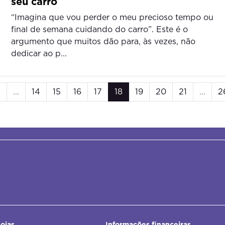
seu carro
“Imagina que vou perder o meu precioso tempo ou
final de semana cuidando do carro”. Este é o
argumento que muitos dão para, às vezes, não
dedicar ao p...
1
...
14
15
16
17
18
19
20
21
...
2
ojas
Informações financeiras