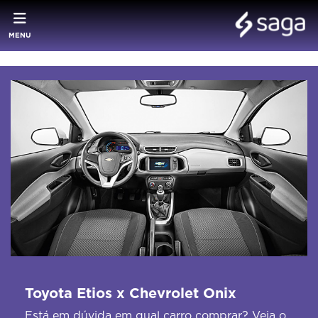
MENU
Toyota Etios x Chevrolet Onix
Está em dúvida em qual carro comprar? Veja o