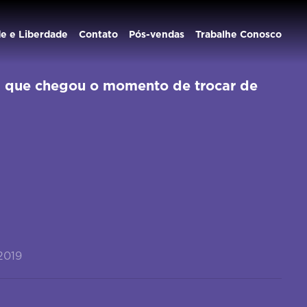
de e Liberdade
Contato
Pós-vendas
Trabalhe Conosco
am que chegou o momento de trocar de
2019