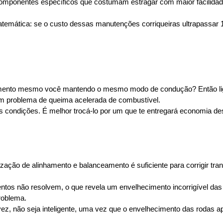
omponentes específicos que costumam estragar com maior facilida
atemática: se o custo dessas manutenções corriqueiras ultrapassar 1
nto mesmo você mantendo o mesmo modo de condução? Então ligue o 
 problema de queima acelerada de combustível. 
 condições. É melhor trocá-lo por um que te entregará economia d
alização de alinhamento e balanceamento é suficiente para corrigir t
tos não resolvem, o que revela um envelhecimento incorrigível das
roblema. 
lvez, não seja inteligente, uma vez que o envelhecimento das rodas