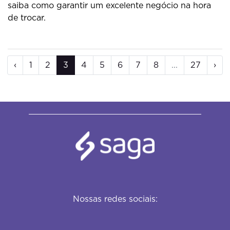
saiba como garantir um excelente negócio na hora
de trocar.
‹
1
2
3
4
5
6
7
8
...
27
›
Nossas redes sociais: