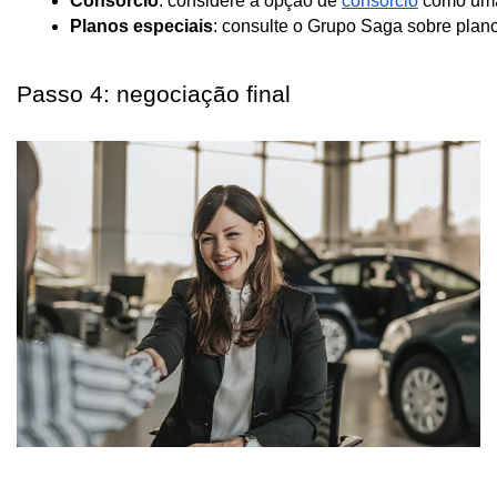
Consórcio
: considere a opção de 
consórcio
 como uma
Planos especiais
: consulte o Grupo Saga sobre plan
Passo 4: negociação final