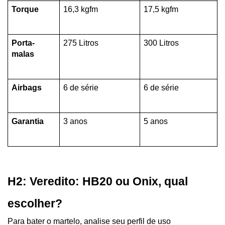
Torque
16,3 kgfm
17,5 kgfm
Porta-
275 Litros
300 Litros
malas
Airbags
6 de série
6 de série
Garantia
3 anos
5 anos
H2: Veredito: HB20 ou Onix, qual 
escolher?
Para bater o martelo, analise seu perfil de uso 