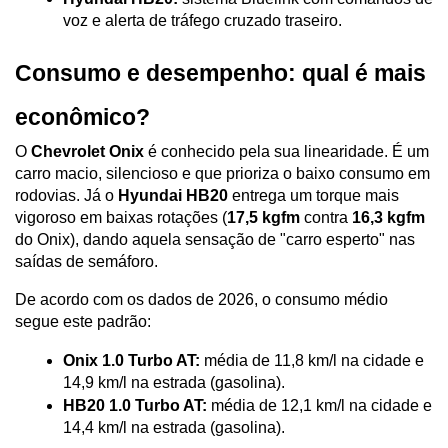
voz e alerta de tráfego cruzado traseiro.
Consumo e desempenho: qual é mais 
econômico?
O 
Chevrolet Onix
 é conhecido pela sua linearidade. É um 
carro macio, silencioso e que prioriza o baixo consumo em 
rodovias. Já o 
Hyundai HB20
 entrega um torque mais 
vigoroso em baixas rotações (
17,5 kgfm
 contra 
16,3 kgfm
do Onix), dando aquela sensação de "carro esperto" nas 
saídas de semáforo.
De acordo com os dados de 2026, o consumo médio 
segue este padrão:
Onix 1.0 Turbo AT:
 média de 11,8 km/l na cidade e 
14,9 km/l na estrada (gasolina).
HB20 1.0 Turbo AT:
 média de 12,1 km/l na cidade e 
14,4 km/l na estrada (gasolina).