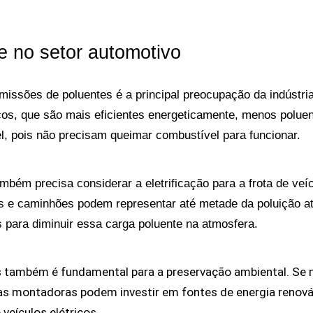
 no setor automotivo 
issões de poluentes é a principal preocupação da indústri
cos, que são mais eficientes energeticamente, menos poluen
el, pois não precisam queimar combustível para funcionar.
também precisa considerar a eletrificação para a frota de v
 e caminhões podem representar até metade da poluição atm
os para diminuir essa carga poluente na atmosfera.
s também é fundamental para a preservação ambiental. Se n
as montadoras podem investir em fontes de energia renováve
veículos elétricos.